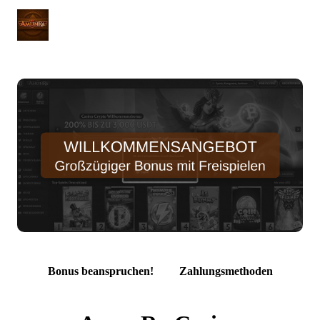
Bonus beanspruchen!
Zahlungsmethoden