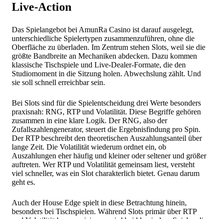
Live-Action
Das Spielangebot bei AmunRa Casino ist darauf ausgelegt,
unterschiedliche Spielertypen zusammenzuführen, ohne die
Oberfläche zu überladen. Im Zentrum stehen Slots, weil sie die
größte Bandbreite an Mechaniken abdecken. Dazu kommen
klassische Tischspiele und Live-Dealer-Formate, die den
Studiomoment in die Sitzung holen. Abwechslung zählt. Und
sie soll schnell erreichbar sein.
Bei Slots sind für die Spielentscheidung drei Werte besonders
praxisnah: RNG, RTP und Volatilität. Diese Begriffe gehören
zusammen in eine klare Logik. Der RNG, also der
Zufallszahlengenerator, steuert die Ergebnisfindung pro Spin.
Der RTP beschreibt den theoretischen Auszahlungsanteil über
lange Zeit. Die Volatilität wiederum ordnet ein, ob
Auszahlungen eher häufig und kleiner oder seltener und größer
auftreten. Wer RTP und Volatilität gemeinsam liest, versteht
viel schneller, was ein Slot charakterlich bietet. Genau darum
geht es.
Auch der House Edge spielt in diese Betrachtung hinein,
besonders bei Tischspielen. Während Slots primär über RTP