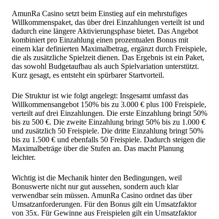
AmunRa Casino setzt beim Einstieg auf ein mehrstufiges
Willkommenspaket, das über drei Einzahlungen verteilt ist und
dadurch eine längere Aktivierungsphase bietet. Das Angebot
kombiniert pro Einzahlung einen prozentualen Bonus mit
einem klar definierten Maximalbetrag, ergänzt durch Freispiele,
die als zusätzliche Spielzeit dienen. Das Ergebnis ist ein Paket,
das sowohl Budgetaufbau als auch Spielvariation unterstützt.
Kurz gesagt, es entsteht ein spürbarer Startvorteil.
Die Struktur ist wie folgt angelegt: Insgesamt umfasst das
Willkommensangebot 150% bis zu 3.000 € plus 100 Freispiele,
verteilt auf drei Einzahlungen. Die erste Einzahlung bringt 50%
bis zu 500 €. Die zweite Einzahlung bringt 50% bis zu 1.000 €
und zusätzlich 50 Freispiele. Die dritte Einzahlung bringt 50%
bis zu 1.500 € und ebenfalls 50 Freispiele. Dadurch steigen die
Maximalbeträge über die Stufen an. Das macht Planung
leichter.
Wichtig ist die Mechanik hinter den Bedingungen, weil
Bonuswerte nicht nur gut aussehen, sondern auch klar
verwendbar sein müssen. AmunRa Casino ordnet das über
Umsatzanforderungen. Für den Bonus gilt ein Umsatzfaktor
von 35x. Für Gewinne aus Freispielen gilt ein Umsatzfaktor