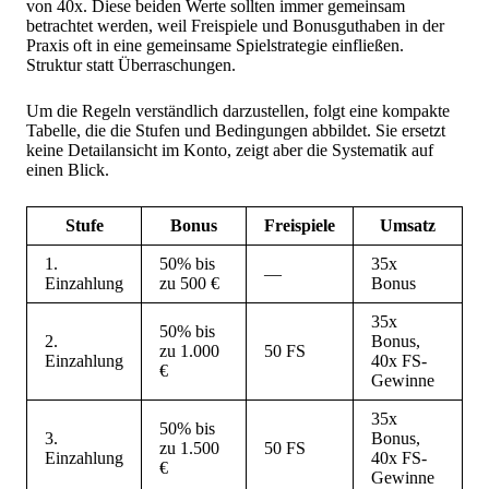
von 40x. Diese beiden Werte sollten immer gemeinsam
betrachtet werden, weil Freispiele und Bonusguthaben in der
Praxis oft in eine gemeinsame Spielstrategie einfließen.
Struktur statt Überraschungen.
Um die Regeln verständlich darzustellen, folgt eine kompakte
Tabelle, die die Stufen und Bedingungen abbildet. Sie ersetzt
keine Detailansicht im Konto, zeigt aber die Systematik auf
einen Blick.
Stufe
Bonus
Freispiele
Umsatz
1.
50% bis
35x
—
Einzahlung
zu 500 €
Bonus
35x
50% bis
2.
Bonus,
zu 1.000
50 FS
Einzahlung
40x FS-
€
Gewinne
35x
50% bis
3.
Bonus,
zu 1.500
50 FS
Einzahlung
40x FS-
€
Gewinne