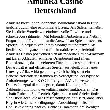
AmunRa Casino
Deutschland
AmunRa bietet Ihnen spannende Willkommensboni in Euro,
gesichert durch eine renommierte Lizenz. Als Spieler genießen
Sie köstliche Vorteile wie eindrucksvolle Gewinne und
schnelle Auszahlungen. Mit führenden Anbietern wie NetEnt,
Pragmatic und Evolution ist die Auswahl an Spielen exzellent.
Spielen Sie bequem von Ihrem Mobilgerät und nutzen Sie
flexible Zahlungsmethoden für ein nahtloses Spielerlebnis.
AmunRa Casino positioniert sich als moderne Casino-Plattform
mit klaren Abläufen, schneller Orientierung und einem
Bonuskonzept, das in mehreren Einzahlungen strukturiert ist.
Der Auftritt ist auf effizientes Spielen ausgelegt, ohne lange
Umwege. Alles wirkt geradlinig. Gleichzeitig steht ein
sicherheitsorientierter Rahmen im Vordergrund, der typische
Anforderungen wie KYC-Prüfungen, AML-Prozesse und
Datenschutzpraktiken integriert, damit Kontozugriff,
Zahlungen und Kontoverwaltung sauber funktionieren. Das
schafft Ruhe im Spielbetrieb. Spielerinnen und Spieler finden
eine Oberfläche, die auf Entscheidungsfreiheit setzt, dabei aber
Regeln wie Umsatzbedingungen, Auszahlungslimits und
Bonusaktivierung nachvollziehbar zusammenführt. Weniger