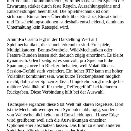
und Volatilität kommunizieren, wird bei klassischen Spielen die
Erwartung stärker durch feste Regeln, Auszahlungspläne und
Entscheidungen beeinflusst. Die Spielmechanik ist dort
sichtbarer. Ein sauberer Überblick über Einsätze, Einsatzlimits
und Entscheidungsoptionen ist deshalb entscheidend, damit aus
Unterhaltung kein Ratespiel wird.
AmunRa Casino legt in der Darstellung Wert auf
Spielmechaniken, die schnell erkennbar sind. Freispiele,
Multiplikatoren, Bonus-Symbole, Wild-Mechaniken oder
Feature-Runden lassen sich dadurch zügig einordnen. Es bleibt
dynamisch. Gleichzeitig ist es sinnvoll, pro Spiel auch die
Spannungskurve im Blick zu behalten, weil Volatilität das
Session-Gefühl stark verändert. Ein hoher RTP kann mit hoher
Volatilität kombiniert sein, was kurze Trockenphasen möglich
macht, dafür aber Spitzen zulässt. Umgekehrt sorgt niedrige bis
mittlere Volatilität oft für mehr „Treffergefühl“ bei kleineren
Rückgaben. Diese Verbindung hilft bei der Auswahl.
Tischspiele ergänzen diese Slot-Welt mit klaren Regelsets. Dort
ist die Mechanik weniger von Symbolen abhängig, sondern
von Wahrscheinlichkeiten und Entscheidungen. House Edge
wird greifbarer, weil sich die Auswirkungen einzelner
Optionen eher abschätzen lassen. Das führt zu einem anderen
Spielfluss. Für viele ist genau das der Reiz.