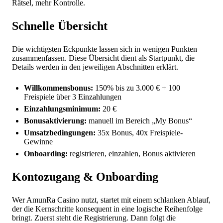
Rätsel, mehr Kontrolle.
Schnelle Übersicht
Die wichtigsten Eckpunkte lassen sich in wenigen Punkten
zusammenfassen. Diese Übersicht dient als Startpunkt, die
Details werden in den jeweiligen Abschnitten erklärt.
Willkommensbonus:
150% bis zu 3.000 € + 100
Freispiele über 3 Einzahlungen
Einzahlungsminimum:
20 €
Bonusaktivierung:
manuell im Bereich „My Bonus“
Umsatzbedingungen:
35x Bonus, 40x Freispiele-
Gewinne
Onboarding:
registrieren, einzahlen, Bonus aktivieren
Kontozugang & Onboarding
Wer AmunRa Casino nutzt, startet mit einem schlanken Ablauf,
der die Kernschritte konsequent in eine logische Reihenfolge
bringt. Zuerst steht die Registrierung. Dann folgt die