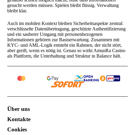
gesucht werden müssen. Spielen bleibt flüssig. Verwaltung
bleibt klar.
Auch im mobilen Kontext bleiben Sicherheitsaspekte zentral:
verschlüsselte Datenübertragung, geschützte Authentifizierung
und ein sauberer Umgang mit personenbezogenen
Informationen gehören zur Basiserwartung. Zusammen mit
KYC- und AML-Logik entsteht ein Rahmen, der nicht stört,
aber greift, wenn es nötig ist. Genau so wirkt AmunRa Casino
als Plattform, die Unterhaltung und Struktur in Balance hält.
Über uns
Kontakte
Cookies